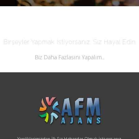
Birşeyler Yapmak İstiyorsanız; Siz Hayal Edin
Biz Daha Fazlasını Yapalım...
Yeniliklerimizden İlk Siz Haberdar Olmak İstiyorsanız.